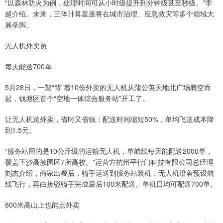
“以森林防火为例，处理时间可从小时级提升到分钟级甚至秒级。”李
超介绍。未来，三体计算星座将在城市治理、应急救灾等多个领域大
展拳脚。
无人机外卖员
每天能送700单
5月28日，一架“背”着10份外卖的无人机从蒲公英天地北广场腾空而
起，钱塘区首个“空地一体综合服务站”开工了。
让无人机送外卖，省时又省钱：配送时间缩短50%，单均飞送成本降
到1.5元。
“服务站用的是10公斤级的运输无人机，单航线每天能配送2000单，
覆盖下沙高教园区7所高校。”运营方杭州平行门科技有限公司总经理
刘杰介绍，商家出餐后，骑手运送到服务站装机，无人机沿着预设航
线飞行，再由接驳骑手完成最后100米配送。单机日均可配送700单。
800米高山上也能点外卖