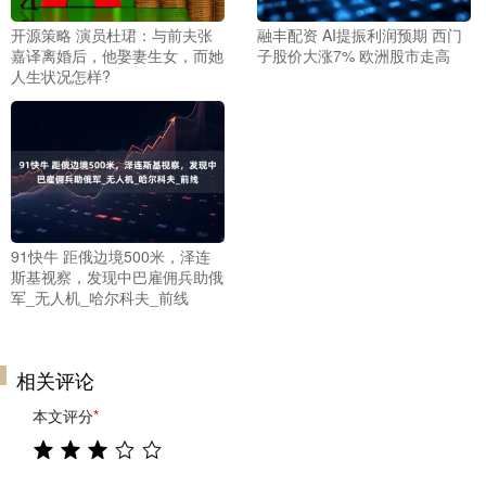
开源策略 演员杜珺：与前夫张
融丰配资 AI提振利润预期 西门
嘉译离婚后，他娶妻生女，而她
子股价大涨7% 欧洲股市走高
人生状况怎样?
91快牛 距俄边境500米，泽连
斯基视察，发现中巴雇佣兵助俄
军_无人机_哈尔科夫_前线
相关评论
本文评分
*