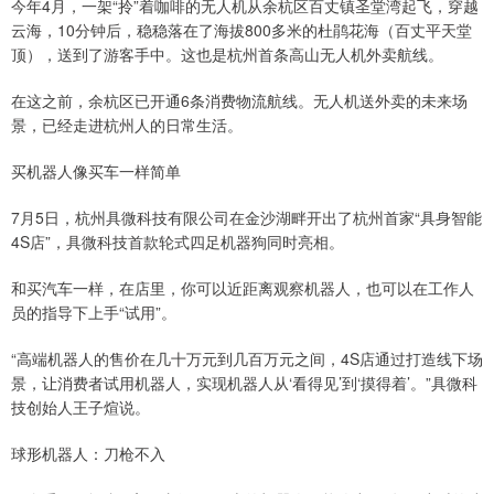
今年4月，一架“拎”着咖啡的无人机从余杭区百丈镇圣堂湾起飞，穿越
云海，10分钟后，稳稳落在了海拔800多米的杜鹃花海（百丈平天堂
顶），送到了游客手中。这也是杭州首条高山无人机外卖航线。
在这之前，余杭区已开通6条消费物流航线。无人机送外卖的未来场
景，已经走进杭州人的日常生活。
买机器人像买车一样简单
7月5日，杭州具微科技有限公司在金沙湖畔开出了杭州首家“具身智能
4S店”，具微科技首款轮式四足机器狗同时亮相。
和买汽车一样，在店里，你可以近距离观察机器人，也可以在工作人
员的指导下上手“试用”。
“高端机器人的售价在几十万元到几百万元之间，4S店通过打造线下场
景，让消费者试用机器人，实现机器人从‘看得见’到‘摸得着’。”具微科
技创始人王子煊说。
球形机器人：刀枪不入