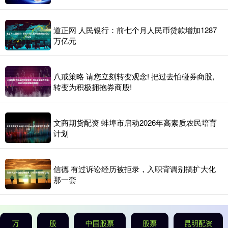
道正网 人民银行：前七个月人民币贷款增加1287
万亿元
八戒策略 请您立刻转变观念! 把过去怕碰券商股,
转变为积极拥抱券商股!
文商期货配资 蚌埠市启动2026年高素质农民培育
计划
信德 有过诉讼经历被拒录，入职背调别搞扩大化
那一套
万
股
中国股票
股票
昆明配资