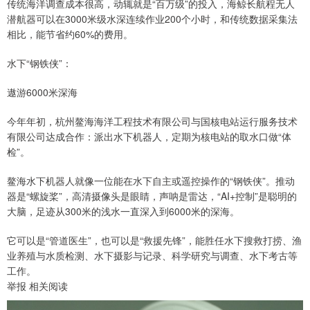
传统海洋调查成本很高，动辄就是“百万级”的投入，海鲸长航程无人
潜航器可以在3000米级水深连续作业200个小时，和传统数据采集法
相比，能节省约60%的费用。
水下“钢铁侠”：
遨游6000米深海
今年年初，杭州鳌海海洋工程技术有限公司与国核电站运行服务技术
有限公司达成合作：派出水下机器人，定期为核电站的取水口做“体
检”。
鳌海水下机器人就像一位能在水下自主或遥控操作的“钢铁侠”。推动
器是“螺旋桨”，高清摄像头是眼睛，声呐是雷达，“AI+控制”是聪明的
大脑，足迹从300米的浅水一直深入到6000米的深海。
它可以是“管道医生”，也可以是“救援先锋”，能胜任水下搜救打捞、渔
业养殖与水质检测、水下摄影与记录、科学研究与调查、水下考古等
工作。
举报 相关阅读