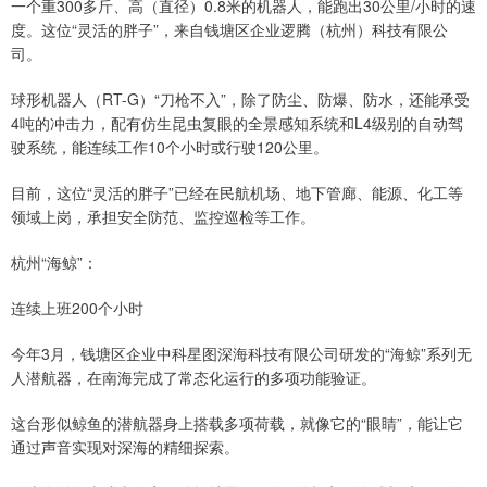
一个重300多斤、高（直径）0.8米的机器人，能跑出30公里/小时的速
度。这位“灵活的胖子”，来自钱塘区企业逻腾（杭州）科技有限公
司。
球形机器人（RT-G）“刀枪不入”，除了防尘、防爆、防水，还能承受
4吨的冲击力，配有仿生昆虫复眼的全景感知系统和L4级别的自动驾
驶系统，能连续工作10个小时或行驶120公里。
目前，这位“灵活的胖子”已经在民航机场、地下管廊、能源、化工等
领域上岗，承担安全防范、监控巡检等工作。
杭州“海鲸”：
连续上班200个小时
今年3月，钱塘区企业中科星图深海科技有限公司研发的“海鲸”系列无
人潜航器，在南海完成了常态化运行的多项功能验证。
这台形似鲸鱼的潜航器身上搭载多项荷载，就像它的“眼睛”，能让它
通过声音实现对深海的精细探索。