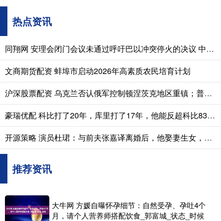
热点资讯
同翔网 安理会闭门会议未通过呼吁巴以冲突停火的决议 中国外交部回应
文商期货配资 蚌埠市启动2026年高素质农民培育计划
沪深股票配资 乌克兰否认俄军控制顿涅茨克地区重镇；普京：必须继续大规模打击乌克兰军工设施
豪瑞优配 科比打了20年，库里打了17年，他能反超科比836胜场的纪录吗？
开源策略 演员杜珺：与前夫张嘉译离婚后，他娶妻生女，而她人生状况怎样?
推荐资讯
大牛网 方媛自曝怀孕细节：自然受孕、孕吐4个
月，请个人营养师搭配饮食_郭富城_状态_时候