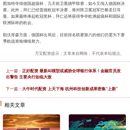
图加特夺得德国超级杯，几天前卫冕德甲联赛，如今又闯入德国杯决
赛。此外，拜仁已经晋级欧冠半决赛，将对阵卫冕冠军巴黎圣日耳
曼。如果最终捧起欧冠奖杯，拜仁还将获得争夺欧洲超级杯和国际足
联洲际杯的机会。
勒沃库森方面，德国杯出局后，目前排名联赛第六的他们仍需为下赛
季欧战资格继续努力。
万宝配资提示：文章来自网络，不代表本站观点。
上一篇：
正好配资 最新AI模型或威胁全球银行体系！金融官员发
出警告 主要央行如临大敌
下一篇：
大牛时代配资 上天下海 杭州科技创新成果密集“上新”
相关文章