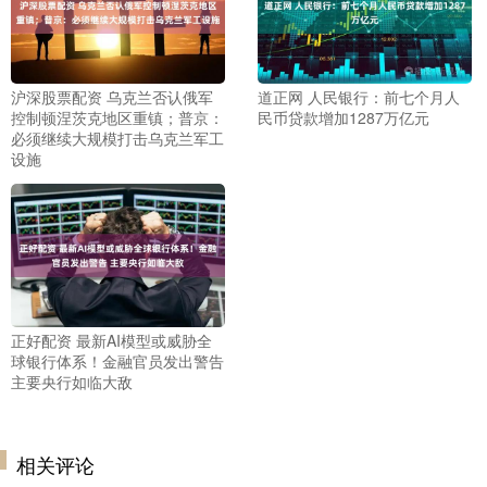
沪深股票配资 乌克兰否认俄军
道正网 人民银行：前七个月人
控制顿涅茨克地区重镇；普京：
民币贷款增加1287万亿元
必须继续大规模打击乌克兰军工
设施
正好配资 最新AI模型或威胁全
球银行体系！金融官员发出警告
主要央行如临大敌
相关评论