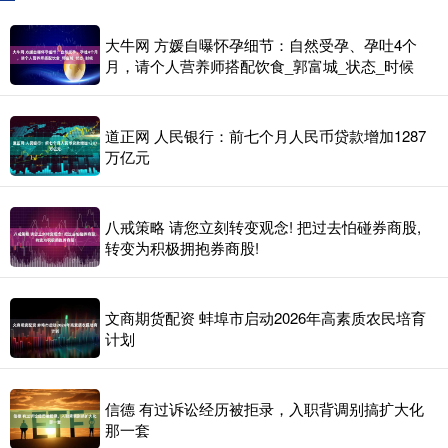
大牛网 方媛自曝怀孕细节：自然受孕、孕吐4个
月，请个人营养师搭配饮食_郭富城_状态_时候
道正网 人民银行：前七个月人民币贷款增加1287
万亿元
八戒策略 请您立刻转变观念! 把过去怕碰券商股,
转变为积极拥抱券商股!
文商期货配资 蚌埠市启动2026年高素质农民培育
计划
信德 有过诉讼经历被拒录，入职背调别搞扩大化
那一套