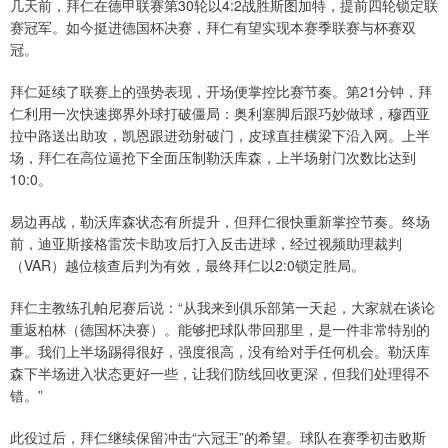
几天前，拜仁在德甲联赛第30轮以4:2战胜斯图加特，提前四轮锁定联
赛冠军。如今挺进德国杯决赛，拜仁有望实现本赛季联赛与杯赛双
冠。
拜仁延续了联赛上的强势表现，开场便掌控比赛节奏。第21分钟，拜
仁利用一次快速掷界外球打破僵局：奥利塞脚后跟巧妙做球，穆西亚
拉中路送出助攻，凯恩跟进劲射破门，皮球直挂横梁下沿入网。上半
场，拜仁在高位逼抢下全面压制勒沃库森，上半场射门次数比达到
10:0。
易边再战，勒沃库森状态有所提升，但拜仁很快重新掌控节奏。终场
前，迪亚斯接格雷茨卡助攻后打入反击进球，经过视频助理裁判
（VAR）越位核查后判为有效，最终拜仁以2:0锁定胜局。
拜仁主教练孔帕尼赛后说：“从我来到俱乐部第一天起，大家就在谈论
重返柏林（德国杯决赛）。能够把球队带回那里，是一件非常特别的
事。我们上半场踢得很好，强度很高，没有给对手任何机会。勒沃库
森下半场进入状态更好一些，让我们防线回收更深，但我们处理得不
错。”
此役过后，拜仁继续保留冲击“六冠王”的希望。球队在赛季初击败斯