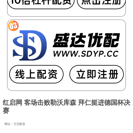
红启网 客场击败勒沃库森 拜仁挺进德国杯决
赛
网站：万宝配资