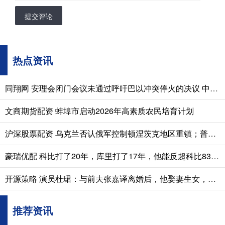
提交评论
热点资讯
同翔网 安理会闭门会议未通过呼吁巴以冲突停火的决议 中国外交部回应
文商期货配资 蚌埠市启动2026年高素质农民培育计划
沪深股票配资 乌克兰否认俄军控制顿涅茨克地区重镇；普京：必须继续大规模打击乌克兰军工设施
豪瑞优配 科比打了20年，库里打了17年，他能反超科比836胜场的纪录吗？
开源策略 演员杜珺：与前夫张嘉译离婚后，他娶妻生女，而她人生状况怎样?
推荐资讯