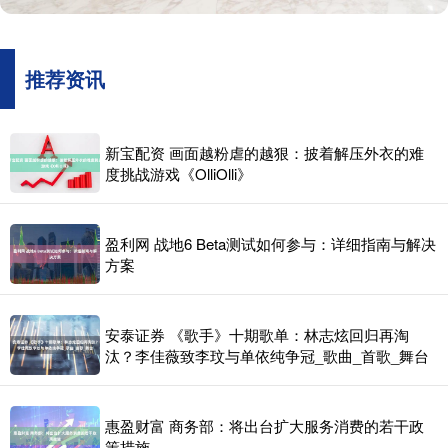
推荐资讯
新宝配资 画面越粉虐的越狠：披着解压外衣的难
度挑战游戏《OlliOlli》
盈利网 战地6 Beta测试如何参与：详细指南与解决
方案
安泰证券 《歌手》十期歌单：林志炫回归再淘
汰？李佳薇致李玟与单依纯争冠_歌曲_首歌_舞台
惠盈财富 商务部：将出台扩大服务消费的若干政
策措施