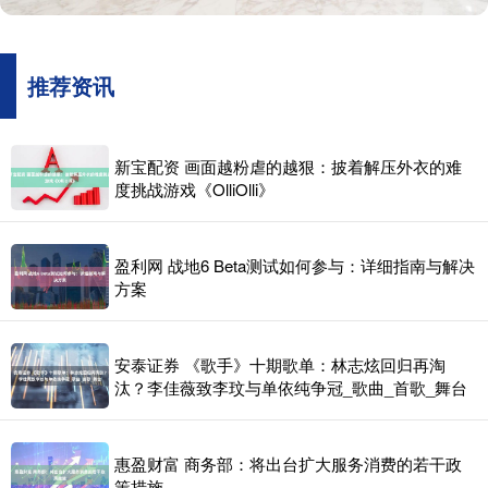
推荐资讯
新宝配资 画面越粉虐的越狠：披着解压外衣的难
度挑战游戏《OlliOlli》
盈利网 战地6 Beta测试如何参与：详细指南与解决
方案
安泰证券 《歌手》十期歌单：林志炫回归再淘
汰？李佳薇致李玟与单依纯争冠_歌曲_首歌_舞台
惠盈财富 商务部：将出台扩大服务消费的若干政
策措施