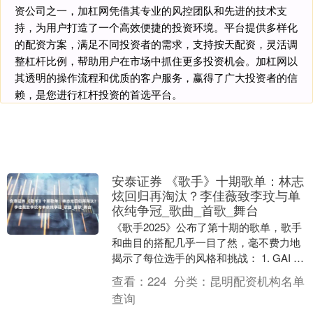
资公司之一，加杠网凭借其专业的风控团队和先进的技术支
持，为用户打造了一个高效便捷的投资环境。平台提供多样化
的配资方案，满足不同投资者的需求，支持按天配资，灵活调
整杠杆比例，帮助用户在市场中抓住更多投资机会。加杠网以
其透明的操作流程和优质的客户服务，赢得了广大投资者的信
赖，是您进行杠杆投资的首选平台。
安泰证券 《歌手》十期歌单：林志
炫回归再淘汰？李佳薇致李玟与单
依纯争冠_歌曲_首歌_舞台
《歌手2025》公布了第十期的歌单，歌手
和曲目的搭配几乎一目了然，毫不费力地
揭示了每位选手的风格和挑战： 1. GAI 将
演唱原创歌曲《故湘，风》。这首作品融
查看：
224
分类：
昆明配资机构名单
合....
查询