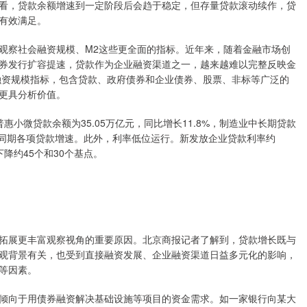
看，贷款余额增速到一定阶段后会趋于稳定，但存量贷款滚动续作，贷
有效满足。
察社会融资规模、M2这些更全面的指标。近年来，随着金融市场创
券发行扩容提速，贷款作为企业融资渠道之一，越来越难以完整反映金
会融资规模指标，包含贷款、政府债券和企业债券、股票、非标等广泛的
更具分析价值。
微贷款余额为35.05万亿元，同比增长11.8%，制造业中长期贷款
高于同期各项贷款增速。此外，利率低位运行。新发放企业贷款利率约
下降约45个和30个基点。
展更丰富观察视角的重要原因。北京商报记者了解到，贷款增长既与
观背景有关，也受到直接融资发展、企业融资渠道日益多元化的影响，
等因素。
向于用债券融资解决基础设施等项目的资金需求。如一家银行向某大