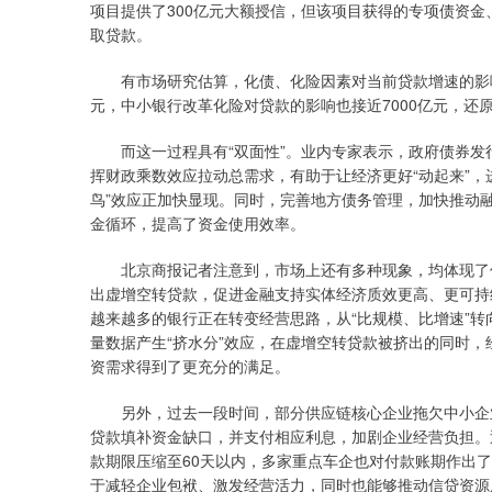
项目提供了300亿元大额授信，但该项目获得的专项债资
取贷款。
有市场研究估算，化债、化险因素对当前贷款增速的影响超
元，中小银行改革化险对贷款的影响也接近7000亿元，还
而这一过程具有“双面性”。业内专家表示，政府债券发
挥财政乘数效应拉动总需求，有助于让经济更好“动起来”，
鸟”效应正加快显现。同时，完善地方债务管理，加快推动融
金循环，提高了资金使用效率。
北京商报记者注意到，市场上还有多种现象，均体现了信贷
出虚增空转贷款，促进金融支持实体经济质效更高、更可持
越来越多的银行正在转变经营思路，从“比规模、比增速”转
量数据产生“挤水分”效应，在虚增空转贷款被挤出的同时
资需求得到了更充分的满足。
另外，过去一段时间，部分供应链核心企业拖欠中小企业
贷款填补资金缺口，并支付相应利息，加剧企业经营负担。
款期限压缩至60天以内，多家重点车企也对付款账期作出
于减轻企业包袱、激发经营活力，同时也能够推动信贷资源从