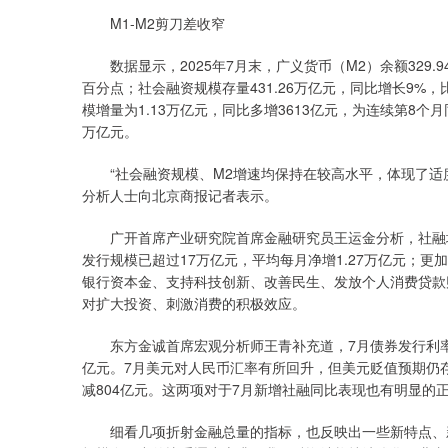
M1-M2剪刀差收窄
数据显示，2025年7月末，广义货币（M2）余额329.94
百分点；社会融资规模存量431.26万亿元，同比增长9%，
模增量为1.13万亿元，同比多增3613亿元，为连续第8个月
万亿元。
“社会融资规模、M2增速均保持在较高水平，体现了适度
分析人士向北京商报记者表示。
广开首席产业研究院首席金融研究员王运金分析，社融增
发行规模已超过17万亿元，平均每月净增1.27万亿元；更
银行资本金、支持科技创新、改善民生、发放个人消费贷款
对扩大投资、刺激消费的积极效应。
东方金诚首席宏观分析师王青补充道，7月债券发行利率整
亿元。7月美元对人民币汇率有所回升，但美元贬值预期仍
减804亿元。这两项对于7月新增社融同比表现也有明显的
细看几项折射金融总量的指标，也反映出一些新特点、新