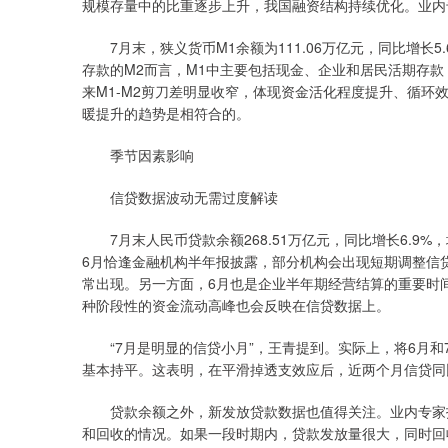
规模存量中的比重逐步上升，我国融资结构持续优化。业内
7月末，狭义货币M1余额为111.06万亿元，同比增长5.
存款的M2而言，M1中主要包括现金、企业和居民活期存款
来M1-M2剪刀差明显收窄，体现资金活化程度提升、循
暖提升的趋势是相符合的。
季节因素影响
信贷数据波动无需过度解读
7月末人民币贷款余额268.51万亿元，同比增长6.9
6月恰逢金融机构半年报披露，部分机构会出现短期调整信贷
常出现。另一方面，6月也是企业半年期经营结算的重要时
种阶段性的资金流动高峰也会反映在信贷数据上。
“7月是明显的信贷小月”，王青提到。实际上，将6月和7
基本持平。这表明，在平滑掉透支效应后，近两个月信贷同
贷款余额之外，新发放贷款数据也值得关注。业内专家指
和回收的情况。如果一段时期内，贷款发放量很大，同时回