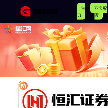
首
万宝配
页
资