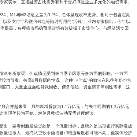
专家表示，直接融资占比提升有利于更好满足企业多元化的融资需求。
6%，M1与M2增速之差为3.2%，总体呈现收窄态势。相对于包含定期
，以及支付宝和微信钱包等随时可用的“活钱”。业内专家指出，今年以
环效率提高，各项稳市场稳预期政策有效提振了市场信心，与经济活动回
%，增速有所放缓。但该情况受到来自季节因素等多方面的影响。一方面，
投放节奏、拉高6月数据的情况，这种“冲时点”的做法在以往年份也常
间窗口，大量企业面临货款回收、债务偿还、资金清算等刚性需求，这
月合并起来看，月均新增贷款为1.1万亿元，与去年同期的1.2万亿元
比表现仍较为平稳，对单月数据波动无需过度解读。
出，要看到新发放贷款是一个流量指标，反映的是当期银行实际发放
收量也很大，最终从贷款余额增量和增速角度看可能不高，但实体经济