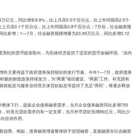
万亿元，同比增长8.8%，比上月高0.5个百分点，比上年同期高2.5个
比上月高0.1个百分点，比上年同期高0.8个百分点；7月份，社会融资规
同比多增；1—7月，社会融资规模增量为23.99万亿元，同比多增5.12
宽松的货币政策取向，为实体经济提供了适宜的货币金融环境。”业内
长主要得益于政府债券保持较好的发行节奏。今年1—7月，政府债券
加积极的财政政策持续发力，为“两重”项目建设、“两新”工作、补充国有
财政贴息与服务业经营主体贷款贴息等提供了充足“弹药”，将逐步释放
体下行，提振企业债券融资需求，当月企业债券融资同比多增755
存，对美元贷款需求仍有一定支撑，当月外币贷款负增86亿元，同比少
正向拉动作用。
趋势。例如，债券融资增速整体快于信贷融资，直接融资在社会融资