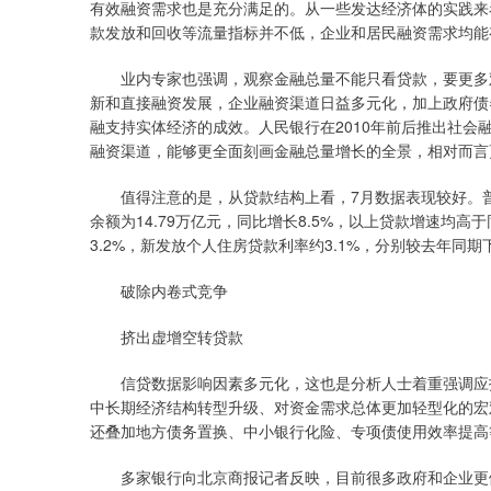
有效融资需求也是充分满足的。从一些发达经济体的实践来
款发放和回收等流量指标并不低，企业和居民融资需求均能
业内专家也强调，观察金融总量不能只看贷款，要更多观
新和直接融资发展，企业融资渠道日益多元化，加上政府债
融支持实体经济的成效。人民银行在2010年前后推出社
融资渠道，能够更全面刻画金融总量增长的全景，相对而言
值得注意的是，从贷款结构上看，7月数据表现较好。普惠小
余额为14.79万亿元，同比增长8.5%，以上贷款增速均
3.2%，新发放个人住房贷款利率约3.1%，分别较去年同期
破除内卷式竞争
挤出虚增空转贷款
信贷数据影响因素多元化，这也是分析人士着重强调应拓
中长期经济结构转型升级、对资金需求总体更加轻型化的宏
还叠加地方债务置换、中小银行化险、专项债使用效率提高
多家银行向北京商报记者反映，目前很多政府和企业更倾