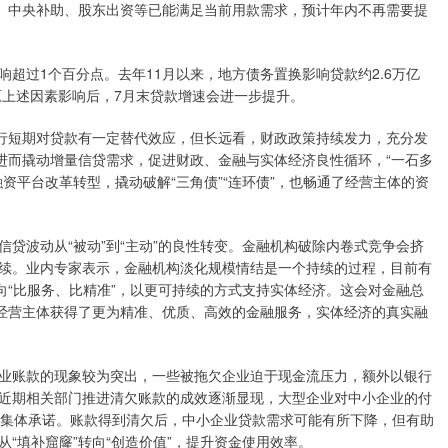
金、中央补助、股东出资等已能满足当前用款需求，预计年内不再需要提
过1个百分点。去年11月以来，地方债务置换影响贷款约2.6万亿
原上述因素影响后，7月末贷款增速会进一步提升。
行短期对贷款有一定替代效应，但长远看，财政政策持续发力，充分发
进而撬动增量信贷需求，促进财政、金融与实体经济良性循环，“一石多
资平台改革转型，撬动破解“三角债”“连环债”，也畅通了经营主体的资
波动从“被动”到“主动”的良性转变。金融机构破除内卷式竞争会挤
续。业内专家表示，金融机构淡化规模情结是一个持续的过程，目前有
向“比服务、比精准”，以更可持续的方式支持实体经济。这会对金融总
，经营主体获得了更为精准、优质、高效的金融服务，实体经济的真实融
账款的现象较为突出，一些被拖欠企业迫于现金流压力，额外以银行
近期相关部门推进清欠账款的成效逐渐显现，大型企业对中小企业的付
了集体承诺。账款得到清欠后，中小企业贷款需求可能有所下降，但有助
“填补窟窿”转向“创造价值”，提升资金使用效率。