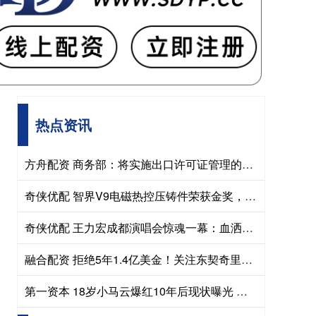
热点资讯
方舟配资 商务部：将实施出口许可证管理的稀土纳入《实行出口报告的能源资源产品目录》
奇侠优配 智界V9电磁热控压铸件荣获金奖，旗舰安全底座全面铺开
奇侠优配 王力宏成都演唱会惊魂一幕：血洒舞台仍唱足3小时，敬业精神佩服
融合配资 拒绝5年1.4亿美金！关注东契奇里夫斯！湖人头号引援目标浮出水面
第一资本 18岁小马云爆红10年后现状曝光 资本榨干后人生却如此落差