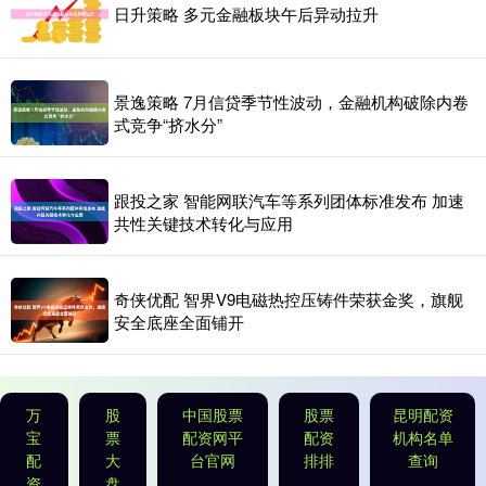
日升策略 多元金融板块午后异动拉升
景逸策略 7月信贷季节性波动，金融机构破除内卷
式竞争“挤水分”
跟投之家 智能网联汽车等系列团体标准发布 加速
共性关键技术转化与应用
奇侠优配 智界V9电磁热控压铸件荣获金奖，旗舰
安全底座全面铺开
万
股
中国股票
股票
昆明配资
宝
票
配资网平
配资
机构名单
配
大
台官网
排排
查询
资
盘