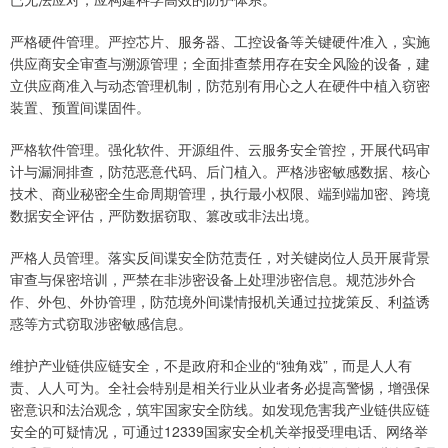
严格硬件管理。严控芯片、服务器、工控设备等关键硬件准入，实施
供应商安全审查与溯源管理；全面排查禁用存在安全风险的设备，建
立供应商准入与动态管理机制，防范别有用心之人在硬件中植入窃密
装置、预置间谍固件。
严格软件管理。强化软件、开源组件、云服务安全管控，开展代码审
计与漏洞排查，防范恶意代码、后门植入。严格涉密敏感数据、核心
技术、商业秘密全生命周期管理，执行最小权限、端到端加密、跨境
数据安全评估，严防数据窃取、篡改或非法出境。
严格人员管理。落实反间谍安全防范责任，对关键岗位人员开展背景
审查与保密培训，严禁在非涉密设备上处理涉密信息。规范涉外合
作、外包、外协管理，防范境外间谍情报机关通过拉拢策反、利益诱
惑等方式窃取涉密敏感信息。
维护产业链供应链安全，不是政府和企业的“独角戏”，而是人人有
责、人人可为。全社会特别是相关行业从业者务必提高警惕，增强保
密意识和法治观念，筑牢国家安全防线。如发现危害我产业链供应链
安全的可疑情况，可通过12339国家安全机关举报受理电话、网络举