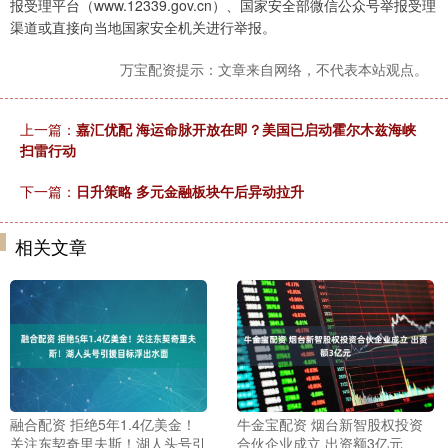
报受理平台（www.12339.gov.cn）、国家安全部微信公众号举报受理
渠道或直接向当地国家安全机关进行举报。
万宝配资提示：文章来自网络，不代表本站观点。
上一篇：
嘉汇优配 海运命脉开放在即？美国已启动霍尔木兹海峡
扫雷行动
下一篇：
日升策略 多元金融板块午后异动拉升
相关文章
融合配资 拒绝5年1.4亿美金！
牛金宝配资 烟台新智股权投资
关注东契奇里夫斯！湖人头号引
合伙企业成立 出资额3亿元