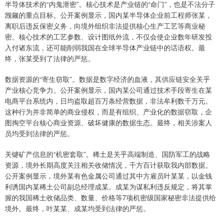
半导体技术的“内鬼泄密”。核心技术是产业链的“命门”，也是不法分子
觊觎的重点目标。公开案例显示，国内某半导体企业前工程师张某，
离职后违反保密义务，向境外组织非法提供核心生产工艺等商业秘
密。核心技术的工艺参数、设计图纸外流，不仅会使企业数年研发投
入付诸东流，还可能削弱我国在全球半导体产业链中的话语权。最
终，张某受到了法律的严惩。
数据资源的“寄生窃取”。数据是数字经济的血液，其供应链安全关乎
产业核心竞争力。公开案例显示，国内某公司通过技术手段寄生在某
电商平台系统内，日均盗取超百万条经营数据，非法牟利数千万元。
这种行为并非简单的商业侵权，而是有组织、产业化的数据窃取，企
图掏空平台核心商业资源、破坏健康的数据生态。最终，相关涉案人
员均受到法律的严惩。
关键矿产信息的“机密套取”。稀土是关乎高端制造、国防军工的战略
资源，境外长期高度关注相关收储情况，千方百计获取我内部数据。
公开案例显示，境外某有色金属公司通过其中方雇员叶某某，以金钱
利诱国内某稀土公司副总经理成某。成某为谋私利违反规定，将其掌
握的我国稀土收储品类、数量、价格等7项机密级国家秘密非法提供给
境外。最终，叶某某、成某均受到法律的严惩。