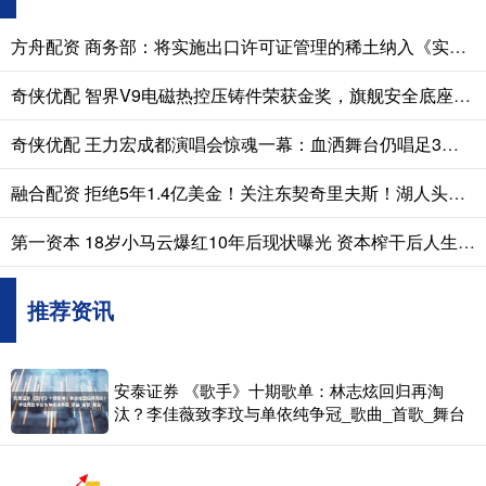
方舟配资 商务部：将实施出口许可证管理的稀土纳入《实行出口报告的能源资源产品目录》
奇侠优配 智界V9电磁热控压铸件荣获金奖，旗舰安全底座全面铺开
奇侠优配 王力宏成都演唱会惊魂一幕：血洒舞台仍唱足3小时，敬业精神佩服
融合配资 拒绝5年1.4亿美金！关注东契奇里夫斯！湖人头号引援目标浮出水面
第一资本 18岁小马云爆红10年后现状曝光 资本榨干后人生却如此落差
推荐资讯
安泰证券 《歌手》十期歌单：林志炫回归再淘
汰？李佳薇致李玟与单依纯争冠_歌曲_首歌_舞台