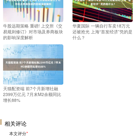
牛股远期策略 重磅! 上交所《交
华夏国际 一辆自行车卖18万元
易规则修订》对市场及券商板块
还被抢光 上海“首发经济”凭的是
的影响深度解析
什么？
天猫配资端 前7个月新增社融
2399万亿元 7月末M2余额同比
增长88%
相关评论
本文评分
*