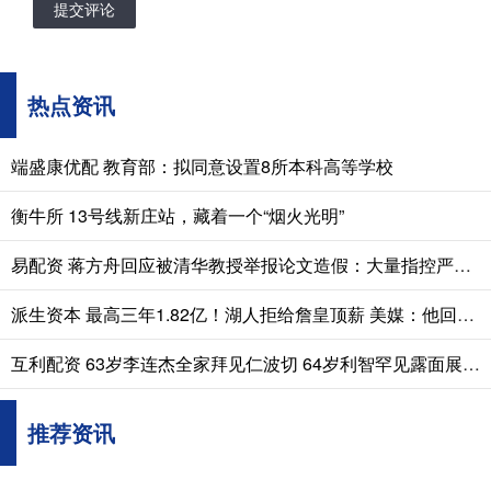
提交评论
热点资讯
端盛康优配 教育部：拟同意设置8所本科高等学校
衡牛所 13号线新庄站，藏着一个“烟火光明”
易配资 蒋方舟回应被清华教授举报论文造假：大量指控严重失实，请停止网暴、造黄谣以及污蔑式举报
派生资本 最高三年1.82亿！湖人拒给詹皇顶薪 美媒：他回归东77将继续无冠
互利配资 63岁李连杰全家拜见仁波切 64岁利智罕见露面展现虔诚
推荐资讯